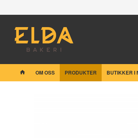
Gå
Lukk
til
innholdet
Produkter
OM OSS
PRODUKTER
BUTIKKER I