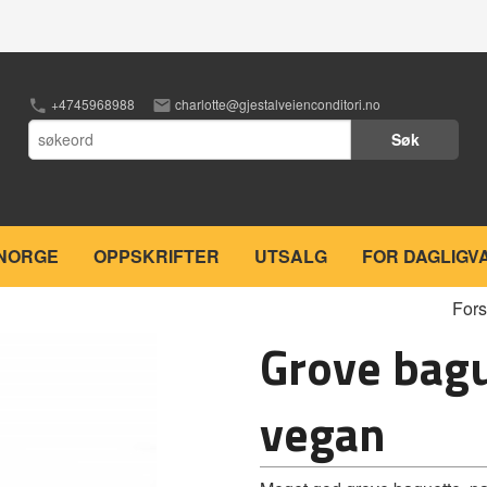
+4745968988
charlotte@gjestalveienconditori.no
Søk
 NORGE
OPPSKRIFTER
UTSALG
FOR DAGLIGV
Fors
Grove bagu
vegan