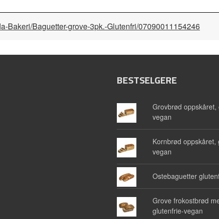
Elda-Bakeri/Baguetter-grove-3pk.-Glutenfri/07090011154246
BESTSELGERE
Grovbrød oppskåret, g
vegan
Kornbrød oppskåret, g
vegan
Ostebaguetter glutenf
Grove frokostbrød me
glutenfrie-vegan