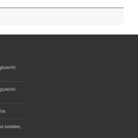
lutenfri-
lutenfri-
rie
d solsikke,