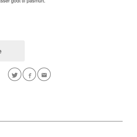
ser godt til påsmurt.
e