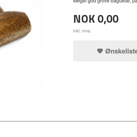
Meget god grove baguette, pas
Pris
NOK
0,00
inkl. mva.
Ønskelist