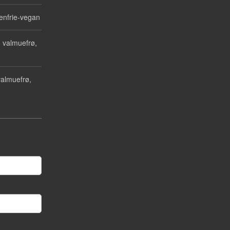
enfrie-vegan
 valmuefrø,
almuefrø,