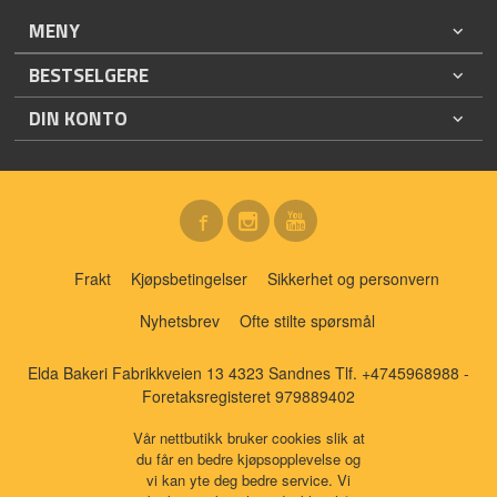
MENY
BESTSELGERE
DIN KONTO
Frakt
Kjøpsbetingelser
Sikkerhet og personvern
Nyhetsbrev
Ofte stilte spørsmål
Elda Bakeri Fabrikkveien 13 4323 Sandnes Tlf.
+4745968988
-
Foretaksregisteret 979889402
Vår nettbutikk bruker cookies slik at
du får en bedre kjøpsopplevelse og
vi kan yte deg bedre service. Vi