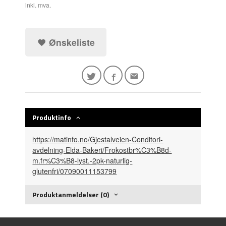
inkl. mva.
Ønskeliste
Produktinfo
https://matinfo.no/Gjestalveien-Conditori-
avdelning-Elda-Bakeri/Frokostbr%C3%B8d-
m.fr%C3%B8-lyst.-2pk-naturlig-
glutenfri/07090011153799
Produktanmeldelser (0)