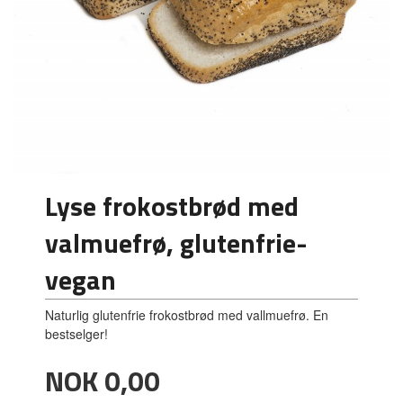
Lyse frokostbrød med
valmuefrø, glutenfrie-
vegan
Naturlig glutenfrie frokostbrød med vallmuefrø. En
bestselger!
Pris
NOK
0,00